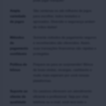
pode jogar tranquilo!
Ampla
São centenas ou até milhares de jogos
variedade
para escolher, todos testados e
de jogos
aprovados. Diversão e segurança andam
de mãos dadas!
Métodos
Somente métodos de pagamento seguros
de
e reconhecidos são oferecidos. Assim,
pagamento
suas transações financeiras são rápidas e
confiáveis
protegidas.
Política de
Prepare-se para se surpreender! Bônus
bônus
de boas-vindas, recargas, cashbacks e
muito mais esperam por você nessas
plataformas.
Suporte ao
Os cassinos oferecem um atendimento
cliente de
eficiente e profissional. Seja por chat,
qualidade
telefone ou e-mail, você terá todo o