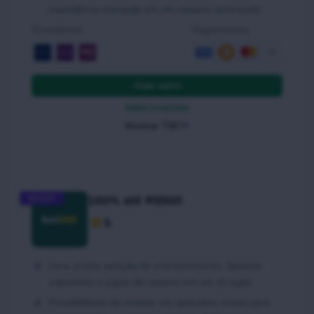
experiência tranquila em um cassino autorizado.
Provedores
Pagamentos
+7
Jogar agora
Sobre o cassino
Mostrar T&C
Bet365
100% até R$500
5
Uma ampla seleção de entretenimento. Apostas
esportivas e jogos de cassino em um só lugar.
Possibilidade de instalar um aplicativo móvel para