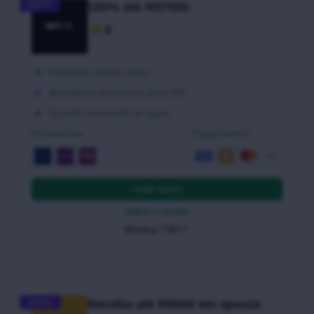
Bet7K
100% até R$7000
4
Depósito mínimo baixo
Benefícios exclusivos para VIP
Grande variedade de jogos
Provedores
Pagamentos
+7
Jogar agora
Sobre o cassino
Mostrar T&C
Betfair
Receba até R$600 em aposta