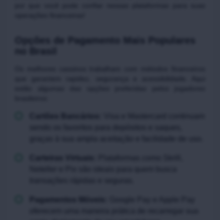
por que você pode confiar nessas plataformas para suas
operações financeiras!
Opções de Pagamento Mais Populares
no Brasil
Os melhores cassinos trabalham com métodos financeiros
que garantem rapidez, segurança e acessibilidade. Aqui
estão algumas das opções preferidas pelos jogadores
brasileiros:
Cartões Bancários:
Visa e Mastercard continuam
sendo os favoritos para depósitos e saques,
graças à sua ampla aceitação e facilidade de uso.
Carteiras Virtuais:
Plataformas como Skrill,
Neteller e Pix são ideais para quem busca
transações rápidas e seguras.
Pagamentos Móveis:
Google Pay e Apple Pay
oferecem uma maneira prática de recarregar sua