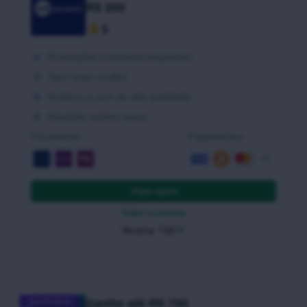
R$ 200
5
Promoções e torneios frequentes
Sem taxas ocultas
Gráficos e som de alta qualidade
Depósito mínimo baixo
Provedores
Pagamentos
+7
Jogar agora
Sobre o cassino
Mostrar T&C
Sportingbet
Ganhe até R$ 750