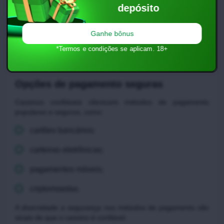
A importância da reputação
depósito
Se a legalidade do cassino online não for suficiente para
tranquilizá-lo, considere pesquisar avaliações de usuários e
Ganhe bônus
especialistas. Fóruns temáticos e sites de análise são ótimas
fontes para verificar a opinião de outros jogadores. Um
*Termos e condições se aplicam. 18+
cassino bem recomendado certamente é uma boa escolha.
Opções de pagamento seguras
Cassinos confiáveis oferecem métodos de pagamento
populares e seguros, como:
cartões bancários;
carteiras eletrônicas;
pagamentos móveis;
criptomoedas.
A diversidade e segurança nos métodos de pagamento são
sinais de que o cassino é confiável.