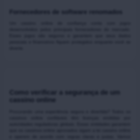
Fornecedores de software renomados
Um cassino online de confiança conta com jogos
desenvolvidos pelos principais fornecedores do mercado.
Esses jogos são seguros e garantem que seus dados
pessoais e financeiros fiquem protegidos enquanto você se
diverte.
Como verificar a segurança de um
cassino online
Procurando uma experiência segura e divertida? Todos os
cassinos online confiáveis têm licenças emitidas por
autoridades reguladoras globais. Essas entidades garantem
que os cassinos online aprovados sigam a lei cassino online
e operem de acordo com regras claras e justas. Vamos