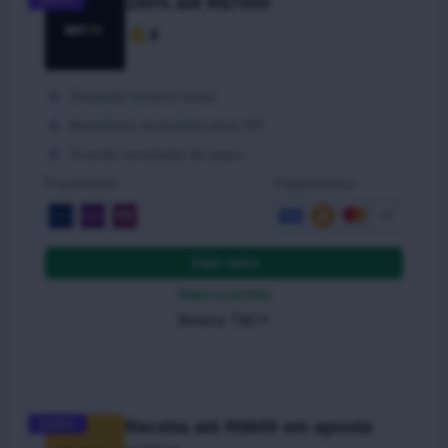
Bet7K
100% até R$7000
4
Depósito mínimo baixo
Benefícios exclusivos para VIP
Grande variedade de jogos
Provedores
Pagamentos
+7
Jogar agora
Sobre o cassino
Mostrar T&C
Betfair
Receba até R$600 em aposta