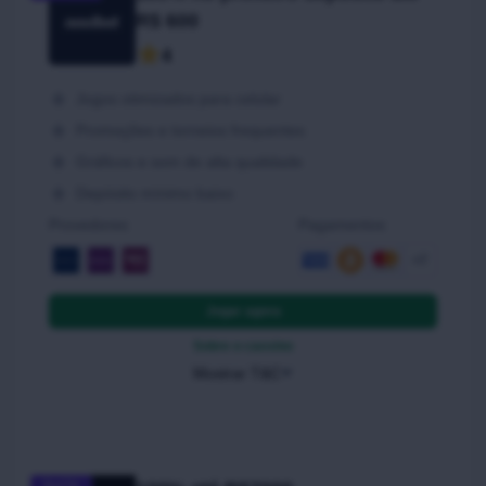
R$ 600
4
Jogos otimizados para celular
Promoções e torneios frequentes
Gráficos e som de alta qualidade
Depósito mínimo baixo
Provedores
Pagamentos
+7
Jogar agora
Sobre o cassino
Mostrar T&C