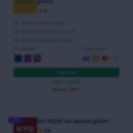
grátis!
5
Depósito mínimo baixo
Suporte via chat ao vivo 24/7
Grande variedade de jogos
Provedores
Pagamentos
+7
Jogar agora
Sobre o cassino
Mostrar T&C
KTO
Até R$200 em aposta grátis!
4.8