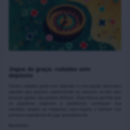
Jogue de graça: rodadas sem
depósito
Ganhe rodadas gratis sem deposito é uma opção ideal para
aqueles que querem experimentar os cassinos on-line sem
precisar gastar seu próprio dinheiro. Esse bônus permite que
os jogadores explorem a plataforma, conheçam sua
interface, testem as máquinas caça-níqueis e tenham sua
primeira experiência de jogo gratuitamente.
Benefícios: