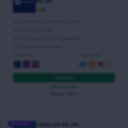
R$ 200
5
Promoções e torneios frequentes
Sem taxas ocultas
Gráficos e som de alta qualidade
Depósito mínimo baixo
Provedores
Pagamentos
+7
Jogar agora
Sobre o cassino
Mostrar T&C
Sportingbet
Ganhe até R$ 750