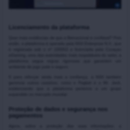
Licenciamento da plataforma
Quer mais evidências de que a Betnacional é confiável? Pois
então, a plataforma é operada pela NSX Enterprise N.V., que
é registrada sob o nº 159353 e licenciada pela Curaçao
eGaming, uma das autoridades mais respeitáveis do setor, a
plataforma segue regras rigorosas que garantem um
ambiente de jogo justo e seguro.
E para reforçar ainda mais a confiança, a NSX também
gerencia outros cassinos, como o Pagbet e o Mr. Jack,
evidenciando que a plataforma pertence a um grupo
expandido no mercado mundial.
Proteção de dados e segurança nos
pagamentos
Agora, sobre a proteção das suas informações: a