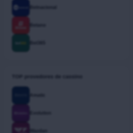
Betnacional
Betano
Bet365
TOP provedores de cassino
Amatic
Evolution
Wazdan