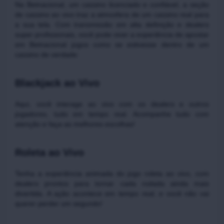
Na Betnacional, um cassino licenciado e confiável, a seção
de cassino ao vivo traz a atmosfera de um cassino real para
a sua tela. Com transmissão em alta definição e dealers
super profissionais, você pode viver a experiência de apostar
em Betnacional jogos como se estivesse dentro de um
cassino de verdade:
Blackjack ao Vivo
Aqui, você interage ao vivo com os dealers e outros
jogadores, tudo em tempo real. Acompanhe tudo com
atenção e faça as melhores escolhas!
Roleta ao Vivo
Tenha a experiência animada do jogo roleta ao vivo, com
dealers prontos para tornar cada rodada ainda mais
divertida. A ação acontece em tempo real, e você não vai
querer perder um segundo!