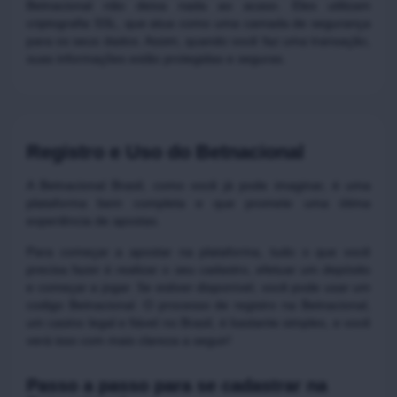
Betnacional não deixa nada ao acaso. Eles utilizam
criptografia SSL, que atua como uma camada de segurança
para os seus dados. Assim, quando você faz uma transação,
suas informações estão protegidas e seguras.
Registro e Uso do Betnacional
A Betnacional Brasil, como você já pode imaginar, é uma
plataforma bem completa e que promete uma ótima
experiência de apostas.
Para começar a apostar na plataforma, tudo o que você
precisa fazer é realizar o seu cadastro, efetuar um depósito
e começar a jogar. Se estiver disponível, você pode usar um
codigo Betnacional. O processo de registro na Betnacional,
um casino legal e fiável no Brasil, é bastante simples, e você
verá isso com mais clareza a seguir!
Passo a passo para se cadastrar na