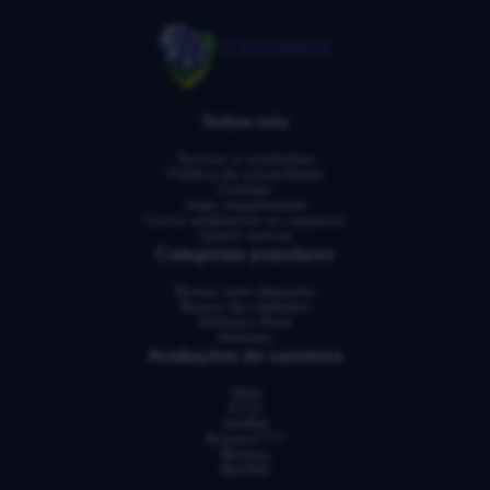
Sobre nós
Termos e condições
Política de privacidade
Contato
Jogo responsável
Como avaliamos os cassinos
Quem somos
Categorias populares
Bonus sem deposito
Bonus de cadastro
Dinheiro Real
Noticias
Avaliações de cassinos
Vbet
KTO
JonBet
Brazino777
Betano
Bet365