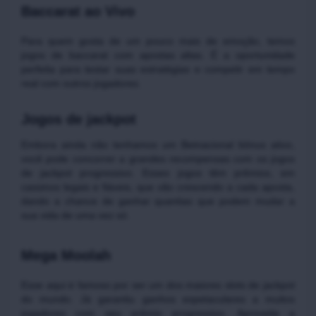
Baccarat ao Vivo
Para quem gosta de um pouco mais de emoção, temos
jogos de baccarat com apostas altas. É a oportunidade
perfeita para testar suas estratégias e competir em tempo
real com outros jogadores.
Jogos de jackpot
Embora ainda não tenhamos um Betnacional bônus ativo,
você pode concorrer a grandes recompensas com os jogos
de jackpot progressivo. Esses jogos têm prêmios, em
cassinos legais e fiáveis, que vão crescendo a cada aposta,
dando a chance de ganhar quantias que podem mudar a
sua vida de uma vez só.
Mega Moolah
Esse aqui é famoso por ser um dos maiores slots de jackpot
do mundo. Já garantiu ganhos espetaculares a muitos
jogadores com seu prêmio progressivo. Aproveite a