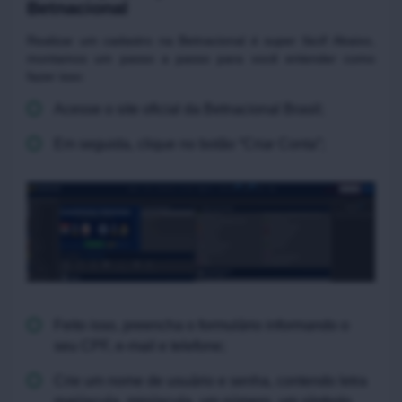
Betnacional
Realizar um cadastro na Betnacional é super fácil! Abaixo,
montamos um passo a passo para você entender como
fazer isso:
Acesse o site oficial da Betnacional Brasil;
Em seguida, clique no botão “Criar Conta”;
Feito isso, preencha o formulário informando o
seu CPF, e-mail e telefone;
Crie um nome de usuário e senha, contendo letra
maiúscula, minúscula, um número, um símbolo