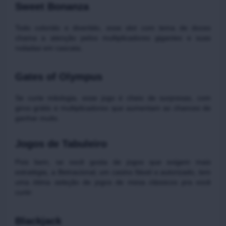
Sweet Bonanza
Todo colorido e divertido, esse slot com tema de doces
chama a atenção pelos multiplicadores gigantes e suas
rodadas em cascata;
Gates of Olympus
Se curte mitologia, esse jogo é cheio de surpresas, com
giros grátis e multiplicadores que aumentam as chances de
ganhar muito.
Jogos de Tabuleiro
Pois bem, se você gosta de jogos que exigem mais
estratégia, a Betnacional, um casino fiável e autorizado, tem
uma ótima seleção de jogos de mesa clássicos pra você
curtir:
Blackjack