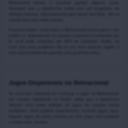
Betnacional bônus, é possível ganhar alguma coisa.
Acontece que a plataforma conta com um programa de
afiliados bacana, especialmente para quem tem blog, site ou
manda bem nas redes sociais.
Funciona assim: você indica a Betnacional bonus para o seu
público e, dependendo do quanto o pessoal movimentar por
lá, você pode embolsar até 40% de comissão. Então, se
você tem uma audiência fiel ou um bom alcance digital, é
uma oportunidade de garantir uma graninha extra.
Jogos Disponíveis no Betnacional
Se você tem interesse em começar a jogar na Betnacional,
um cassino legalizado no Brasil, saiba que a plataforma
oferece uma vasta seleção de jogos de cassino online
confiáveis. Você poderá experimentar incríveis jogos caça-
níqueis, jogos de mesa, cassino ao vivo, jogos com jackpots
e muito mais. Confira: