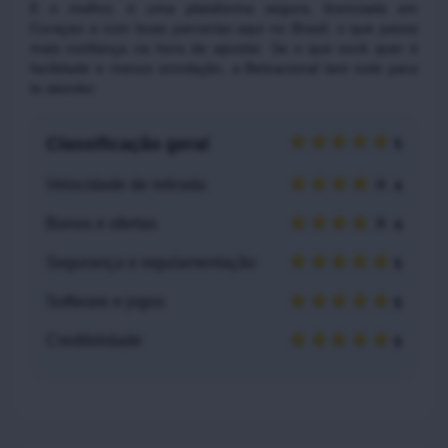
E o melhor, é uma plataforma segura, licenciada em
Curaçao e com boas parcerias aqui no Brasil, o que passa
mais confiança na hora de apostar. Se o que você quer é
facilidade e menos enrolação, a Betnacional tem tudo para
te atender.
Classificação geral
5
Velocidade de retirada
4
Bonos e ofertas
4
Segurança e regulamentação
5
Software e jogos
5
Credibilidade
5