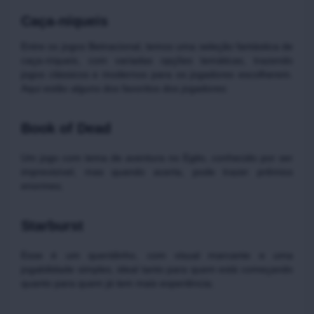
Caça-níqueis
Entre os jogos Betnacional, temos uma seleção fantástica de
caça-níqueis, com variadas opções temáticas, trazendo
jogos clássicos e modernos para os jogadores escolherem.
Aqui estão alguns dos favoritos dos jogadores:
Book of Dead
Um jogo com tema de aventura no Egito, conhecido por ser
imprevisível, mas quando acerta, pode trazer prêmios
enormes;
Starburst
Esse é um queridinho, com visual marcante e uma
jogabilidade simples, ideal tanto para quem está começando
quanto para quem já tem mais experiência;